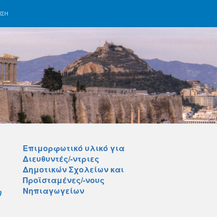
ΗΣΗ
Επιμορφωτικό υλικό για
Διευθυντές/-ντριες
Δημοτικών Σχολείων και
Προϊσταμένες/-νους
ν
Νηπιαγωγείων