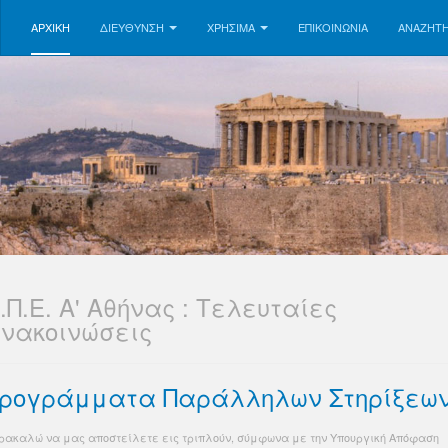
ΑΡΧΙΚΗ
ΔΙΕΥΘΥΝΣΗ
ΧΡΗΣΙΜΑ
ΕΠΙΚΟΙΝΩΝΊΑ
ΑΝΑΖΉΤ
.Π.Ε. Α' Αθήνας : Τελευταίες
νακοινώσεις
ρογράμματα Παράλληλων Στηρίξεω
ρακαλώ να μας αποστείλετε εις τριπλούν, σύμφωνα με την Υπουργική Απόφαση