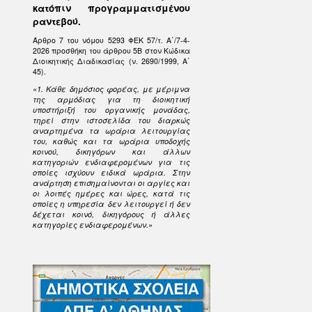
κατόπιν προγραμματισμένου
ραντεβού.
Άρθρο 7 του νόμου 5293 ΦΕΚ 57/τ. Α΄/7-4-
2026 προσθήκη του άρθρου 5Β στον Κώδικα
Διοικητικής Διαδικασίας (ν. 2690/1999, Α΄
45).
«1. Κάθε δημόσιος φορέας, με μέριμνα
της αρμόδιας για τη διοικητική
υποστήριξή του οργανικής μονάδας,
τηρεί στην ιστοσελίδα του διαρκώς
αναρτημένα τα ωράρια λειτουργίας
του, καθώς και τα ωράρια υποδοχής
κοινού, δικηγόρων και άλλων
κατηγοριών ενδιαφερομένων για τις
οποίες ισχύουν ειδικά ωράρια. Στην
ανάρτηση επισημαίνονται οι αργίες και
οι λοιπές ημέρες και ώρες, κατά τις
οποίες η υπηρεσία δεν λειτουργεί ή δεν
δέχεται κοινό, δικηγόρους ή άλλες
κατηγορίες ενδιαφερομένων.»