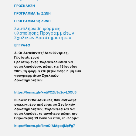
ΠΡΟΣΚΛΗΣΗ
ΠΡΟΓΡΑΜΜΑ 1η ΖΩΝΗ
ΠΡΟΓΡΑΜΜΑ 2η ΖΩΝΗ
Συμπλήρωση φόρμας
υλοποίησης Προγραμμάτων
Σχολικών Δραστηριοτήτων
ΕΓΓΡΑΦΟ
Α. Οι Διευθυντές/ Διευθύντριες,
Προϊστάμενοι/
Προϊστάμενες παρακαλούνται να
συμπληρώσουν, μέχρι τις 16 Ιουνίου
2026, τη φόρμα επιβεβαίωσης ή μη των
προγραμμάτων Σχολικών
Δραστηριοτήτων
https://forms.gle/kwjWCZb3u2cvL3QU6
B. Κάθε εκπαιδευτικός που ανέλαβε
εγκεκριμένο πρόγραμμα Σχολικών
Δραστηριοτήτων, παρακαλείται να
συμπληρώσει το αργότερο μέχρι την
Παρασκευή 19 Ιουνίου 2026, τη φόρμα
https://forms.gle/4meCfAiAgecjMpFg7