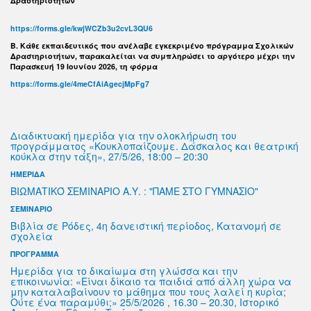
Δραστηριοτήτων
https://forms.gle/kwjWCZb3u2cvL3QU6
B. Κάθε εκπαιδευτικός που ανέλαβε εγκεκριμένο πρόγραμμα Σχολικών
Δραστηριοτήτων, παρακαλείται να συμπληρώσει το αργότερο μέχρι την
Παρασκευή 19 Ιουνίου 2026, τη φόρμα
https://forms.gle/4meCfAiAgecjMpFg7
Διαδικτυακή ημερίδα για την ολοκλήρωση του
προγράμματος «Κουκλοπαίζουμε. Δάσκαλος και θεατρική
κούκλα στην τάξη», 27/5/26, 18:00 – 20:30
ΗΜΕΡΙΔΑ
ΒΙΩΜΑΤΙΚΌ ΣΕΜΙΝΑΡΙΟ Α.Υ. : "ΠΑΜΕ ΣΤΟ ΓΥΜΝΑΣΙΟ"
ΣΕΜΙΝΑΡΙΟ
Βιβλία σε Ρόδες, 4η δανειστική περίοδος, Κατανομή σε
σχολεία
ΠΡΟΓΡΑΜΜΑ
Ημερίδα για το δικαίωμα στη γλώσσα και την
επικοινωνία: «Είναι δίκαιο τα παιδιά από άλλη χώρα να
μην καταλαβαίνουν το μάθημα που τους λαλεί η κυρία;
Ούτε ένα παραμύθι;» 25/5/2026 , 16.30 – 20.30, Ιστορικό