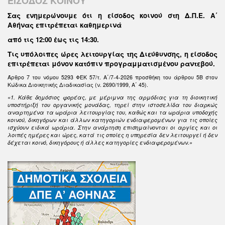
ΕΙΣΟΔΟΣ ΚΟΙΝΟΥ
Σας ενημερώνουμε ότι η είσοδος κοινού στη Δ.Π.Ε. Α΄
Αθήνας επιτρέπεται καθημερινά
από τις 12:00 έως τις 14:30
.
Τις υπόλοιπες ώρες λειτουργίας της Διεύθυνσης, η είσοδος
επιτρέπεται μόνον κατόπιν προγραμματισμένου ραντεβού.
Άρθρο 7 του νόμου 5293 ΦΕΚ 57/τ. Α΄/7-4-2026 προσθήκη του άρθρου 5Β στον
Κώδικα Διοικητικής Διαδικασίας (ν. 2690/1999, Α΄ 45).
«1. Κάθε δημόσιος φορέας, με μέριμνα της αρμόδιας για τη διοικητική
υποστήριξή του οργανικής μονάδας, τηρεί στην ιστοσελίδα του διαρκώς
αναρτημένα τα ωράρια λειτουργίας του, καθώς και τα ωράρια υποδοχής
κοινού, δικηγόρων και άλλων κατηγοριών ενδιαφερομένων για τις οποίες
ισχύουν ειδικά ωράρια. Στην ανάρτηση επισημαίνονται οι αργίες και οι
λοιπές ημέρες και ώρες, κατά τις οποίες η υπηρεσία δεν λειτουργεί ή δεν
δέχεται κοινό, δικηγόρους ή άλλες κατηγορίες ενδιαφερομένων.»