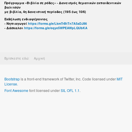
Πρόγραμμα «Βιβλία σε ρόδες» - Δανεισμός θεματικών εκπαιδευτικών
βαλιτσών
με βιβλία, 4η δανειστική περίοδος (19/5 έως 10/6)
Εκδήλωση ενδιαφέροντος
- Νηπιαγωγοί
https://forms.gle/LkmTrBtTn7A5aDJ86
- Δάσκαλοι
https://forms.gle/eqye5WPEAWpLQUbKA
Βρίσκεστε εδώ:
Αρχική
Bootstrap
is a front-end framework of Twitter, Inc. Code licensed under
MIT
License.
Font Awesome
font licensed under
SIL OFL 1.1
.