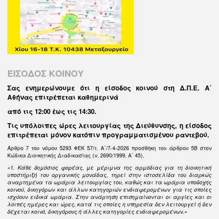
ΕΙΣΟΔΟΣ ΚΟΙΝΟΥ
Σας ενημερώνουμε ότι η είσοδος κοινού στη Δ.Π.Ε. Α΄
Αθήνας επιτρέπεται καθημερινά
από τις 12:00 έως τις 14:30
.
Τις υπόλοιπες ώρες λειτουργίας της Διεύθυνσης, η είσοδος
επιτρέπεται μόνον κατόπιν προγραμματισμένου ραντεβού.
Άρθρο 7 του νόμου 5293 ΦΕΚ 57/τ. Α΄/7-4-2026 προσθήκη του άρθρου 5Β στον
Κώδικα Διοικητικής Διαδικασίας (ν. 2690/1999, Α΄ 45).
«1. Κάθε δημόσιος φορέας, με μέριμνα της αρμόδιας για τη διοικητική
υποστήριξή του οργανικής μονάδας, τηρεί στην ιστοσελίδα του διαρκώς
αναρτημένα τα ωράρια λειτουργίας του, καθώς και τα ωράρια υποδοχής
κοινού, δικηγόρων και άλλων κατηγοριών ενδιαφερομένων για τις οποίες
ισχύουν ειδικά ωράρια. Στην ανάρτηση επισημαίνονται οι αργίες και οι
λοιπές ημέρες και ώρες, κατά τις οποίες η υπηρεσία δεν λειτουργεί ή δεν
δέχεται κοινό, δικηγόρους ή άλλες κατηγορίες ενδιαφερομένων.»