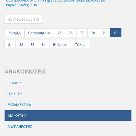
αντιπρόσωποι στις επικείμενες αυτοδιοικητικές εκλογές και
ευρωεκλογές 2019
Σελίδα 80 από 113
Έναρξη
Προηγούμενο
75
76
77
78
79
80
81
82
83
84
Επόμενο
Τέλος
ΑΝΑΚΟΙΝΩΣΕΙΣ
ΓΕΝΙΚΕΣ
Π.Υ.Σ.Π.Ε.
ΕΚΠΑΙΔΕΥΤΙΚΑ
ΔΙΟΙΚΗΤΙΚΑ
ΑΝΑΠΛΗΡΩΤΕΣ