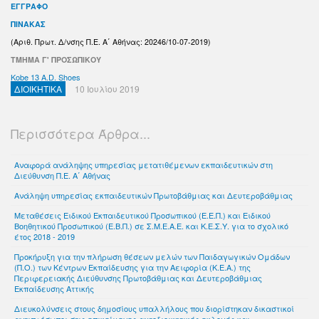
ΕΓΓΡΑΦΟ
ΠΙΝΑΚΑΣ
(Αριθ. Πρωτ. Δ/νσης Π.Ε. Α΄ Αθήνας: 20246/10-07-2019)
ΤΜΗΜΑ Γ' ΠΡΟΣΩΠΙΚΟΥ
Kobe 13 A.D. Shoes
ΔΙΟΙΚΗΤΙΚΑ
10 Ιουλίου 2019
Περισσότερα Άρθρα...
Αναφορά ανάληψης υπηρεσίας μετατιθέμενων εκπαιδευτικών στη
Διεύθυνση Π.Ε. Α΄ Αθήνας
Ανάληψη υπηρεσίας εκπαιδευτικών Πρωτοβάθμιας και Δευτεροβάθμιας
Μεταθέσεις Ειδικού Εκπαιδευτικού Προσωπικού (Ε.Ε.Π.) και Ειδικού
Βοηθητικού Προσωπικού (Ε.Β.Π.) σε Σ.Μ.Ε.Α.Ε. και Κ.Ε.Σ.Υ. για το σχολικό
έτος 2018 - 2019
Προκήρυξη για την πλήρωση θέσεων μελών των Παιδαγωγικών Ομάδων
(Π.Ο.) των Κέντρων Εκπαίδευσης για την Αειφορία (Κ.Ε.Α.) της
Περιφερειακής Διεύθυνσης Πρωτοβάθμιας και Δευτεροβάθμιας
Εκπαίδευσης Αττικής
Διευκολύνσεις στους δημοσίους υπαλλήλους που διορίστηκαν δικαστικοί