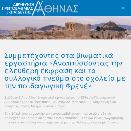
Συμμετέχοντες στα βιωματικά
εργαστήρια «Αναπτύσσοντας την
ελεύθερη έκφραση και το
συλλογικό πνεύμα στο σχολείο με
την παιδαγωγική Φρενέ»
Σάββατο 2 Απριλίου, βιωματικά εργαστήρια: 1ο 12/θέσιο Πειραματικό
Δημοτικό Σχολείο Πανεπιστημίου Αθηνών (Μαράσλειο), Μαρασλή 8 και
Σουηδίας, στάση Μετρό Ευαγγελισμός.
Επειδή κάποια εργαστήρια επαναλαμβάνονται, παρακαλείσθε να
έλέγχετε όλες τις λίστες που επισυνάπτονται. Η σειρά είναι αλφαβητική.
Για την ικανοποίηση των αιτημάτων έχει τηρηθεί σειρά προτεραιότητας.