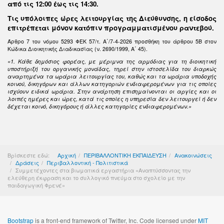
από τις 12:00 έως τις 14:30
.
Τις υπόλοιπες ώρες λειτουργίας της Διεύθυνσης, η είσοδος
επιτρέπεται μόνον κατόπιν προγραμματισμένου ραντεβού.
Άρθρο 7 του νόμου 5293 ΦΕΚ 57/τ. Α΄/7-4-2026 προσθήκη του άρθρου 5Β στον
Κώδικα Διοικητικής Διαδικασίας (ν. 2690/1999, Α΄ 45).
«1. Κάθε δημόσιος φορέας, με μέριμνα της αρμόδιας για τη διοικητική
υποστήριξή του οργανικής μονάδας, τηρεί στην ιστοσελίδα του διαρκώς
αναρτημένα τα ωράρια λειτουργίας του, καθώς και τα ωράρια υποδοχής
κοινού, δικηγόρων και άλλων κατηγοριών ενδιαφερομένων για τις οποίες
ισχύουν ειδικά ωράρια. Στην ανάρτηση επισημαίνονται οι αργίες και οι
λοιπές ημέρες και ώρες, κατά τις οποίες η υπηρεσία δεν λειτουργεί ή δεν
δέχεται κοινό, δικηγόρους ή άλλες κατηγορίες ενδιαφερομένων.»
Βρίσκεστε εδώ:
Αρχική
ΠΕΡΙΒΑΛΛΟΝΤΙΚΗ ΕΚΠΑΙΔΕΥΣΗ
Ανακοινώσεις
Δράσεις
Περιβαλλοντική - Πολιτιστικά
Συμμετέχοντες στα βιωματικά εργαστήρια «Αναπτύσσοντας την
ελεύθερη έκφραση και το συλλογικό πνεύμα στο σχολείο με την
παιδαγωγική Φρενέ»
Bootstrap
is a front-end framework of Twitter, Inc. Code licensed under
MIT