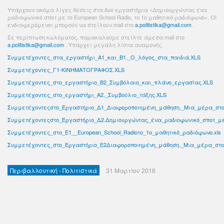
Υπάρχουν ακόμα λίγες θέσεις στα δυο εργαστήρια «Δημιουργώντας ένα
ραδιοφωνικό σποτ με το European School Radio, το 1ο μαθητικό ραδιόφωνο». ΟΙ
ενδιαφερόμενοι μπορούν να στείλουν mail στο
a.politistika@gmail.com
.
Σε περίπτωση κωλύματος, παρακαλούμε στείλτε άμεσα mail στο
a.politistika@gmail.com
. Υπάρχει μεγάλη λίστα αναμονής.
Συμμετέχοντες_στα_εργαστήρι_Α1_και_Β1._Ο_λόγος_στα_παιδιά.XLS
Συμμετέχοντες_Γ1-ΚΙΝΗΜΑΤΟΓΡΑΦΟΣ.XLS
Συμμετέχοντες_στο_εργαστήριο_Β2_Συμβόλαιο_και_πλάνο_εργασίας.XLS
Συμμετέχοντες_στο_εργαστήρι_Α2._Συμβούλιο_τάξης.XLS
Συμμετέχοντεςστο_Εργαστήριο_Δ1_Διαφοροποιημένη_μάθηση._Μια_μέρα_στο
Συμμετέχοντεςστο_Εργαστήριο_Δ2.Δημιουργώντας_ένα_ραδιοφωνικό_σποτ_με_
Συμμετέχοντες_στο_Ε1__European_School_Radioτο_1ο_μαθητικό_ραδιόφωνο.xls
Συμμετέχοντες_στο_Εργαστήριο_Ε2Διαφοροποιημένη_μάθηση._Μια_μέρα_στο
Περιβαλλοντική - Πολιτιστικά
31 Μαρτίου 2016