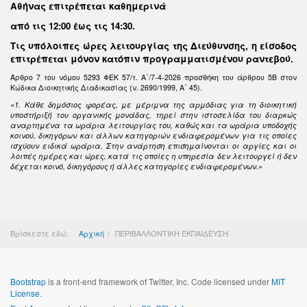
Αθήνας επιτρέπεται καθημερινά
από τις 12:00 έως τις 14:30
.
Τις υπόλοιπες ώρες λειτουργίας της Διεύθυνσης, η είσοδος
επιτρέπεται μόνον κατόπιν προγραμματισμένου ραντεβού.
Άρθρο 7 του νόμου 5293 ΦΕΚ 57/τ. Α΄/7-4-2026 προσθήκη του άρθρου 5Β στον
Κώδικα Διοικητικής Διαδικασίας (ν. 2690/1999, Α΄ 45).
«1. Κάθε δημόσιος φορέας, με μέριμνα της αρμόδιας για τη διοικητική
υποστήριξή του οργανικής μονάδας, τηρεί στην ιστοσελίδα του διαρκώς
αναρτημένα τα ωράρια λειτουργίας του, καθώς και τα ωράρια υποδοχής
κοινού, δικηγόρων και άλλων κατηγοριών ενδιαφερομένων για τις οποίες
ισχύουν ειδικά ωράρια. Στην ανάρτηση επισημαίνονται οι αργίες και οι
λοιπές ημέρες και ώρες, κατά τις οποίες η υπηρεσία δεν λειτουργεί ή δεν
δέχεται κοινό, δικηγόρους ή άλλες κατηγορίες ενδιαφερομένων.»
Βρίσκεστε εδώ:
Αρχική
ΠΕΡΙΒΑΛΛΟΝΤΙΚΗ ΕΚΠΑΙΔΕΥΣΗ
Bootstrap
is a front-end framework of Twitter, Inc. Code licensed under
MIT
License.