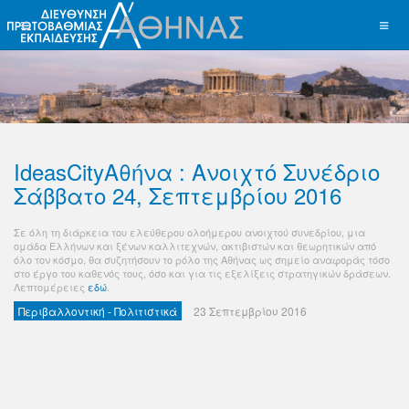
IdeasCityΑθήνα : Ανοιχτό Συνέδριο
Σάββατο 24, Σεπτεμβρίου 2016
Σε όλη τη διάρκεια του ελεύθερου ολοήμερου ανοιχτού συνεδρίου, μια
ομάδα Ελλήνων και ξένων καλλιτεχνών, ακτιβιστών και θεωρητικών από
όλο τον κόσμο, θα συζητήσουν το ρόλο της Αθήνας ως σημείο αναφοράς τόσο
στο έργο του καθενός τους, όσο και για τις εξελίξεις στρατηγικών δράσεων.
Λεπτομέρειες
εδώ
.
Περιβαλλοντική - Πολιτιστικά
23 Σεπτεμβρίου 2016