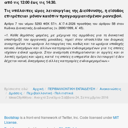
από τις 12:00 έως τις 14:30
.
Τις υπόλοιπες ώρες λειτουργίας της Διεύθυνσης, η είσοδος
επιτρέπεται μόνον κατόπιν προγραμματισμένου ραντεβού.
Άρθρο 7 του νόμου 5293 ΦΕΚ 57/τ. Α΄/7-4-2026 προσθήκη του άρθρου 5Β στον
Κώδικα Διοικητικής Διαδικασίας (ν. 2690/1999, Α΄ 45).
«1. Κάθε δημόσιος φορέας, με μέριμνα της αρμόδιας για τη διοικητική
υποστήριξή του οργανικής μονάδας, τηρεί στην ιστοσελίδα του διαρκώς
αναρτημένα τα ωράρια λειτουργίας του, καθώς και τα ωράρια υποδοχής
κοινού, δικηγόρων και άλλων κατηγοριών ενδιαφερομένων για τις οποίες
ισχύουν ειδικά ωράρια. Στην ανάρτηση επισημαίνονται οι αργίες και οι
λοιπές ημέρες και ώρες, κατά τις οποίες η υπηρεσία δεν λειτουργεί ή δεν
δέχεται κοινό, δικηγόρους ή άλλες κατηγορίες ενδιαφερομένων.»
Βρίσκεστε εδώ:
Αρχική
ΠΕΡΙΒΑΛΛΟΝΤΙΚΗ ΕΚΠΑΙΔΕΥΣΗ
Ανακοινώσεις
Δράσεις
Περιβαλλοντική - Πολιτιστικά
IdeasCityΑθήνα : Ανοιχτό Συνέδριο Σάββατο 24, Σεπτεμβρίου 2016
Bootstrap
is a front-end framework of Twitter, Inc. Code licensed under
MIT
License.