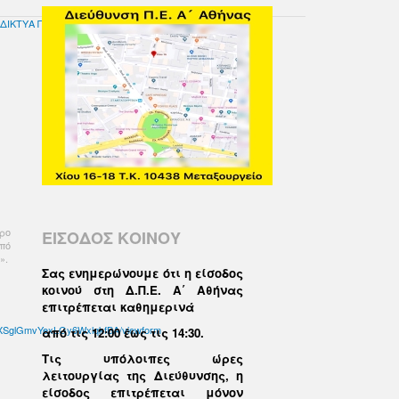
ΔΙΚΤΥΑ ΠΟΥ ΣΥΝΤΟΝΙΖΟΥΝ ΤΑ ΚΠΕ ΣΧ. ΕΤ. 2016-17
ερο
ΕΙΣΟΔΟΣ ΚΟΙΝΟΥ
από
».
Σας ενημερώνουμε ότι η είσοδος
κοινού στη Δ.Π.Ε. Α΄ Αθήνας
επιτρέπεται καθημερινά
dXSglGmvYexLGy6WxlqkfBA/viewform
από τις 12:00 έως τις 14:30
.
Τις υπόλοιπες ώρες
λειτουργίας της Διεύθυνσης, η
είσοδος επιτρέπεται μόνον