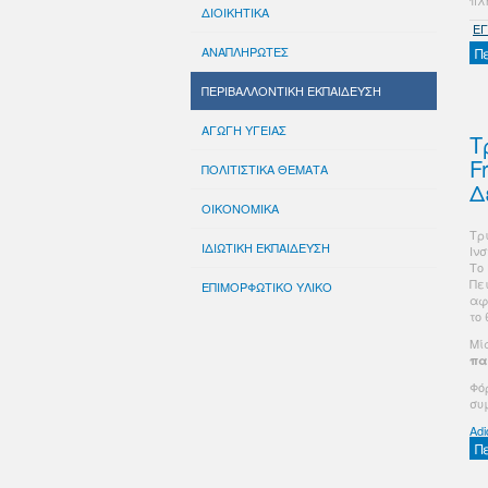
πλη
ΔΙΟΙΚΗΤΙΚΑ
Ε
ΑΝΑΠΛΗΡΩΤΕΣ
Π
ΠΕΡΙΒΑΛΛΟΝΤΙΚΗ ΕΚΠΑΙΔΕΥΣΗ
ΑΓΩΓΗ ΥΓΕΙΑΣ
Τ
F
ΠΟΛΙΤΙΣΤΙΚΑ ΘΕΜΑΤΑ
Δ
ΟΙΚΟΝΟΜΙΚΑ
Τρ
ΙΔΙΩΤΙΚΗ ΕΚΠΑΙΔΕΥΣΗ
Ιν
Το
Πε
ΕΠΙΜΟΡΦΩΤΙΚΟ ΥΛΙΚΟ
αφ
το 
Μί
πα
Φό
συ
Adi
Π