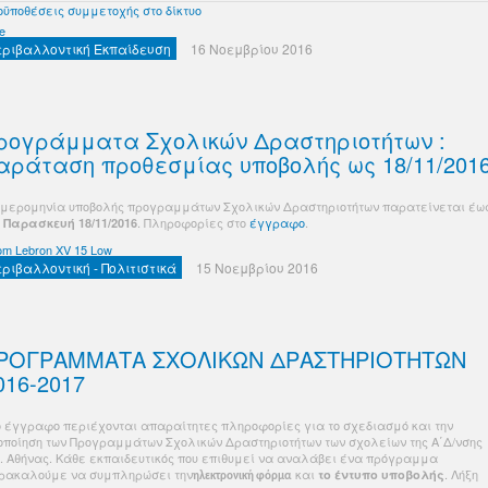
οϋποθέσεις συμμετοχής στο δίκτυο
e
εριβαλλοντική Εκπαίδευση
16 Νοεμβρίου 2016
ρογράμματα Σχολικών Δραστηριοτήτων :
αράταση προθεσμίας υποβολής ως 18/11/201
ημερομηνία υποβολής προγραμμάτων Σχολικών Δραστηριοτήτων παρατείνεται έω
ν
. Πληροφορίες στο
έγγραφο
.
Παρασκευή 18/11/2016
om Lebron XV 15 Low
εριβαλλοντική - Πολιτιστικά
15 Νοεμβρίου 2016
ΡΟΓΡΑΜΜΑΤΑ ΣΧΟΛΙΚΩΝ ΔΡΑΣΤΗΡΙΟΤΗΤΩΝ
016-2017
ο έγγραφο περιέχονται απαραίτητες πληροφορίες
για το σχεδιασμό και την
οποίηση των Προγραμμάτων Σχολικών Δραστηριοτήτων των σχολείων της Α΄Δ/νσης
Ε. Αθήνας. Κάθε εκπαιδευτικός που επιθυμεί να αναλάβει ένα πρόγραμμα
ρακαλούμε να συμπληρώσει την
και
. Λήξη
το έντυπο υποβολής
ηλεκτρονική φόρμα