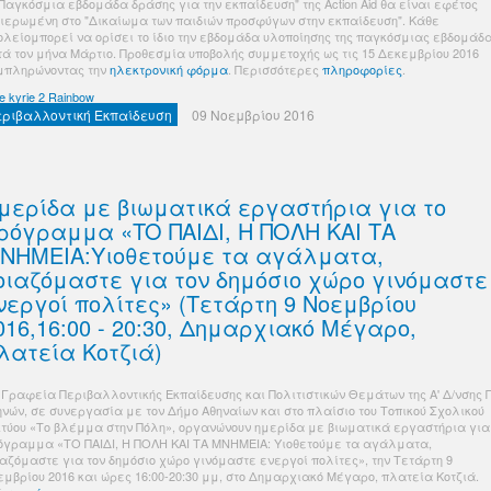
"Παγκόσμια εβδομάδα δράσης για την εκπαίδευση" της Action Aid θα είναι εφέτος
ιερωμένη στο "Δικαίωμα των παιδιών προσφύγων στην εκπαίδευση". Κάθε
ολείομπορεί να ορίσει το ίδιο την εβδομάδα υλοποίησης της παγκόσμιας εβδομάδ
τά τον μήνα Μάρτιο. Προθεσμία υποβολής συμμετοχής ως τις 15 Δεκεμβρίου 2016
μπληρώνοντας την
ηλεκτρονική φόρμα
. Περισσότερες
πληροφορίες
.
e kyrie 2 Rainbow
εριβαλλοντική Εκπαίδευση
09 Νοεμβρίου 2016
μερίδα με βιωματικά εργαστήρια για το
ρόγραμμα «TO ΠΑΙΔΙ, Η ΠΟΛΗ ΚΑΙ ΤΑ
ΝΗΜΕΙΑ:Υιοθετούμε τα αγάλματα,
οιαζόμαστε για τον δημόσιο χώρο γινόμαστε
νεργοί πολίτες» (Τετάρτη 9 Νοεμβρίου
016,16:00 - 20:30, Δημαρχιακό Μέγαρο,
λατεία Κοτζιά)
 Γραφεία Περιβαλλοντικής Εκπαίδευσης και Πολιτιστικών Θεμάτων της Α' Δ/νσης Π
ηνών, σε συνεργασία με τον Δήμο Αθηναίων και στο πλαίσιο του Τοπικού Σχολικού
κτύου «Το βλέμμα στην Πόλη», οργανώνουν ημερίδα με βιωματικά εργαστήρια για
όγραμμα «TO ΠΑΙΔΙ, Η ΠΟΛΗ ΚΑΙ ΤΑ ΜΝΗΜΕΙΑ: Υιοθετούμε τα αγάλματα,
ιαζόμαστε για τον δημόσιο χώρο γινόμαστε ενεργοί πολίτες», την Τετάρτη 9
εμβρίου 2016 και ώρες 16:00-20:30 μμ, στο Δημαρχιακό Μέγαρο, πλατεία Κοτζιά.