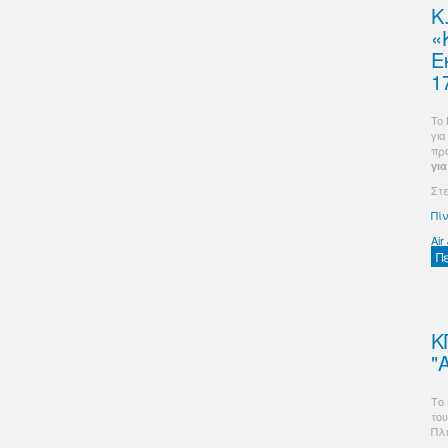
Κ
«
Ε
1
Το 
για
πρ
για
Στ
Πί
Air
Π
Κ
"
Το
το
Πλ