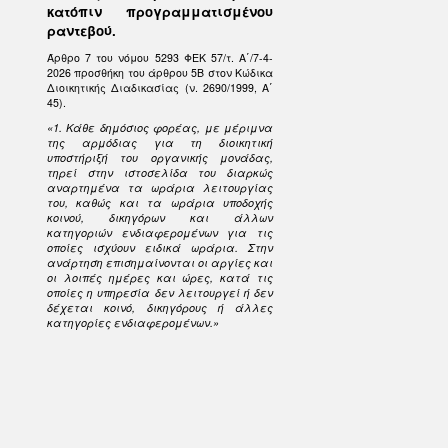
κατόπιν προγραμματισμένου
ραντεβού.
Άρθρο 7 του νόμου 5293 ΦΕΚ 57/τ. Α΄/7-4-
2026 προσθήκη του άρθρου 5Β στον Κώδικα
Διοικητικής Διαδικασίας (ν. 2690/1999, Α΄
45).
«1. Κάθε δημόσιος φορέας, με μέριμνα
της αρμόδιας για τη διοικητική
υποστήριξή του οργανικής μονάδας,
τηρεί στην ιστοσελίδα του διαρκώς
αναρτημένα τα ωράρια λειτουργίας
του, καθώς και τα ωράρια υποδοχής
κοινού, δικηγόρων και άλλων
κατηγοριών ενδιαφερομένων για τις
οποίες ισχύουν ειδικά ωράρια. Στην
ανάρτηση επισημαίνονται οι αργίες και
οι λοιπές ημέρες και ώρες, κατά τις
οποίες η υπηρεσία δεν λειτουργεί ή δεν
δέχεται κοινό, δικηγόρους ή άλλες
κατηγορίες ενδιαφερομένων.»