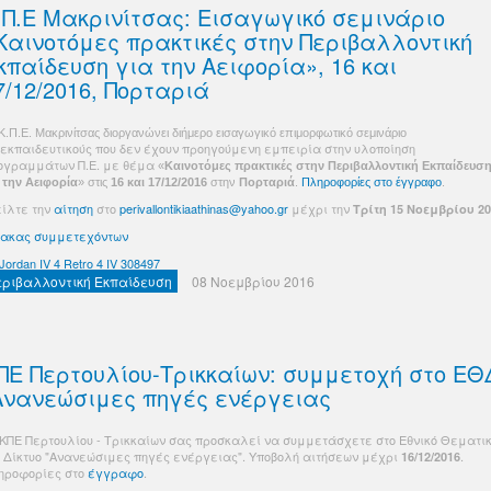
.Π.Ε Μακρινίτσας: Εισαγωγικό σεμινάριο
Καινοτόμες πρακτικές στην Περιβαλλοντική
κπαίδευση για την Αειφορία», 16 και
7/12/2016, Πορταριά
Κ.Π.Ε. Μακρινίτσας διοργανώνει διήμερο εισαγωγικό επιμορφωτικό σεμινάριο
εκπαιδευτικούς που δεν έχουν προηγούμενη εμπειρία στην υλοποίηση
ογραμμάτων Π.Ε. με θέμα
«
Καινοτόμες πρακτικές στην Περιβαλλοντική Εκπαίδευσ
 την Αειφορία
» στις
16 και 17/12/2016
στην
Πορταριά
.
Πληροφορίες στο έγγραφο
.
είλτε την
αίτηση
στο
perivallontikiaathinas@yahoo.gr
μέχρι την
Τρίτη 15 Νοεμβρίου 20
νακας συμμετεχόντων
 Jordan IV 4 Retro 4 IV 308497
εριβαλλοντική Εκπαίδευση
08 Νοεμβρίου 2016
ΠΕ Περτουλίου-Τρικκαίων: συμμετοχή στο ΕΘ
Ανανεώσιμες πηγές ενέργειας
 ΚΠΕ Περτουλίου - Τρικκαίων σας προσκαλεί να συμμετάσχετε στο Εθνικό Θεματι
υ Δίκτυο "Ανανεώσιμες πηγές ενέργειας". Υποβολή αιτήσεων μέχρι
.
16/12/2016
ηροφορίες στο
έγγραφο
.