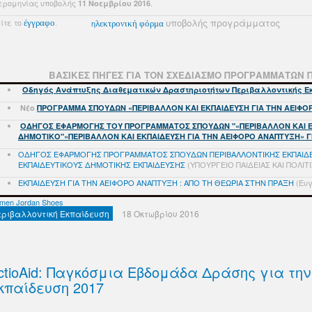
ερομηνίας υποβολής
.
11 Νοεμβρίου 2016
υποβολής προγράμματος
ίτε το
έγγραφο
.
η
λεκτρονική φόρμα
ΒΑΣΙΚΕΣ ΠΗΓΕΣ ΓΙΑ ΤΟΝ ΣΧΕΔΙΑΣΜΟ ΠΡΟΓΡΑΜΜΑΤΩΝ 
Οδηγός Ανάπτυξης Διαθεματικών Δραστηριοτήτων Περιβαλλοντικής 
Νέο
ΠΡΟΓΡΑΜΜΑ ΣΠΟΥΔΩΝ «ΠΕΡΙΒΑΛΛΟΝ ΚΑΙ ΕΚΠΑΙΔΕΥΣΗ ΓΙΑ ΤΗΝ ΑΕΙΦΟ
ΟΔΗΓΟΣ ΕΦΑΡΜΟΓΗΣ ΤΟΥ ΠΡΟΓΡΑΜΜΑΤΟΣ ΣΠΟΥΔΩΝ "«ΠΕΡΙΒΑΛΛΟΝ ΚΑΙ ΕΚ
ΔΗΜΟΤΙΚΟ"«ΠΕΡΙΒΑΛΛΟΝ ΚΑΙ ΕΚΠΑΙΔΕΥΣΗ ΓΙΑ ΤΗΝ ΑΕΙΦΟΡΟ ΑΝΑΠΤΥΞΗ» Γ
ΟΔΗΓΟΣ ΕΦΑΡΜΟΓΗΣ ΠΡΟΓΡΑΜΜΑΤΟΣ ΣΠΟΥΔΩΝ ΠΕΡΙΒΑΛΛΟΝΤΙΚΗΣ ΕΚΠΑΙΔΕΥΣ
ΕΚΠΑΙΔΕΥΤΙΚΟΥΣ ΔΗΜΟΤΙΚΗΣ ΕΚΠΑΙΔΕΥΣΗΣ
(ΥΠΟΥΡΓΕIΟ ΠΑΙΔΕIΑΣ ΚΑΙ ΠΟΛΙ
ΕΚΠΑΙΔΕΥΣΗ ΓΙΑ ΤΗΝ ΑΕΙΦΟΡΟ ΑΝΑΠΤΥΞΗ : ΑΠΟ ΤΗ ΘΕΩΡΙΑ ΣΤΗΝ ΠΡΑΞΗ
(Ευ
men Jordan Shoes
εριβαλλοντική Εκπαίδευση
18 Οκτωβρίου 2016
ctioAid: Παγκόσμια Εβδομάδα Δράσης για την
κπαίδευση 2017