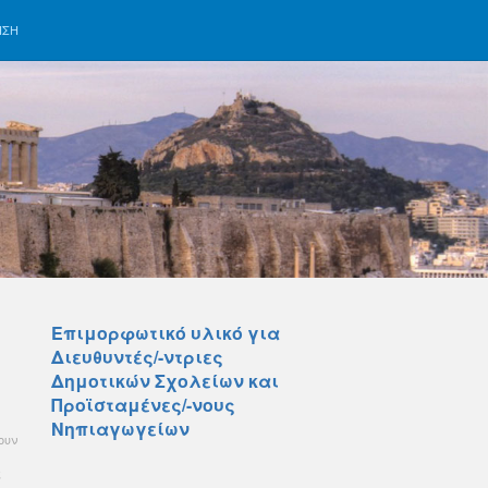
ΗΣΗ
Επιμορφωτικό υλικό για
Διευθυντές/-ντριες
Δημοτικών Σχολείων και
Προϊσταμένες/-νους
Νηπιαγωγείων
ουν
ς