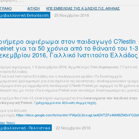
ροφορίες ......
ΓΓΡΑΦΟ
ΑΙΤΗΣΗ
ΚΠΕ ΕΜΒΕΛΕΙΑΣ ΤΗΣ Α΄Δ/ΝΣΗΣ Π.Ε. ΑΘΗΝΑΣ
εριβαλλοντική Εκπαίδευση
25 Νοεμβρίου 2016
ριήμερο αφιέρωμα στον παιδαγωγό C?lestin
reinet για τα 50 χρόνια από το θάνατό του 1-3
εκεμβρίου 2016, Γαλλικό Ινστιτούτο Ελλάδος
ιήμερο αφιέρωμα, 1-3 Δεκεμβρίου 2016, Αμφιθέατρο Theo Angelopoulos ? Γαλλικό
στιτούτο Ελλάδος
 Γαλλικό Ινστιτούτο Ελλάδος και η παιδαγωγική ομάδα «Το Σκασιαρχείο.
ιραματικοί ψηλαφισμοί για ένα σχολείο της κοινότητας» συνδιοργανώνουν τριήμ
ιέρωμα στον μεταρρυθμιστή παιδαγωγό C?lestin Freinet με αφορμή τα 50 χρόνια 
θάνατό του, με τίτλο «Τα κινήματα Freinet ανά τον κόσμο: διασταυρούμενες ματιές
α ημέρα θα είναι εξ ολοκλήρου αφιερωμένη στα δ
ικαιώματα του παιδιού στην
. Π
ρόγραμμα και δήλωση συμμετοχής.
ιδαγωγική Freinet
ρμα για δήλωση
μμετοχής
https://docs.google.com/forms/d/e/1FAIpQLScxugLIwADVTZFs4M4BZMSnFG2
das Yeezy
εριβαλλοντική - Πολιτιστικά
22 Νοεμβρίου 2016