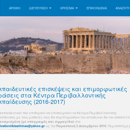
ΑΡΧΙΚΗ
ΔΙΕΥΘΥΝΣΗ
ΧΡΗΣΙΜΑ
ΕΠΙΚΟΙΝΩΝΊΑ
ΑΝΑΖΉΤ
κπαιδευτικές επισκέψεις και επιμορφωτικές
ράσεις στα Κέντρα Περιβαλλοντικής
κπαίδευσης (2016-2017)
 εκπαιδευτικοί που επιθυμούν να επισκεφτούν τα Κέντρα Περιβαλλοντικής
παίδευσης με τους μαθητές τους θα συμπληρώσουν την αίτηση και θα την αποστείλ
στο
αναρισμένη (με υπογραφές και σφραγίδα)
ως την
. Περισσότερε
ivallontikiaathinas@yahoo.gr
Παρασκευή 2 Δεκεμβρίου 2016