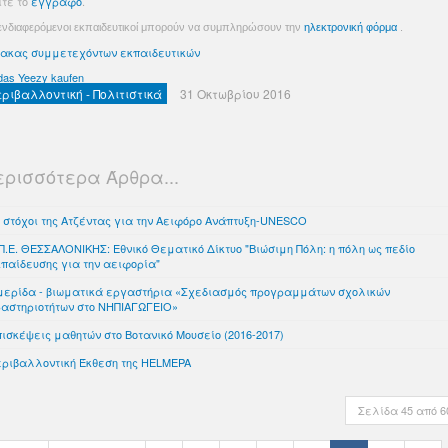
ίτε το
έγγραφο
.
ενδιαφερόμενοι εκπαιδευτικοί μπορούν να συμπληρώσουν την
ηλεκτρονική φόρμα
.
νακας συμμετεχόντων εκπαιδευτικών
das Yeezy kaufen
εριβαλλοντική - Πολιτιστικά
31 Οκτωβρίου 2016
ερισσότερα Άρθρα...
 στόχοι της Ατζέντας για την Αειφόρο Ανάπτυξη-UNESCO
Π.Ε. ΘΕΣΣΑΛΟΝΙΚΗΣ: Εθνικό Θεματικό Δίκτυο "Βιώσιμη Πόλη: η πόλη ως πεδίο
παίδευσης για την αειφορία"
μερίδα - βιωματικά εργαστήρια «Σχεδιασμός προγραμμάτων σχολικών
ραστηριοτήτων στο ΝΗΠΙΑΓΩΓΕΙΟ»
ισκέψεις μαθητών στο Βοτανικό Μουσείο (2016-2017)
εριβαλλοντική Έκθεση της HELMEPA
Σελίδα 45 από 6