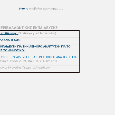
έντυπο
υποβολής προγράμματος
ΠΕΡΙΒΑΛΛΟΝΤΙΚΗΣ ΕΚΠΑΙΔΕΥΣΗΣ
Εκπαίδευσης
(Παιδαγωγικό Ινστιτούτο)
ΡΟ ΑΝΑΠΤΥΞΗ»
ΠΑΙΔΕΥΣΗ ΓΙΑ ΤΗΝ ΑΕΙΦΟΡΟ ΑΝΑΠΤΥΞΗ» ΓΙΑ ΤΟ
ΙΑ ΤΟ ΔΗΜΟΤΙΚΟ"
ΗΣ - ΕΚΠΑΙΔΕΥΣΗΣ ΓΙΑ ΤΗΝ ΑΕΙΦΟΡΟ ΑΝΑΠΤΥΞΗ ΓΙΑ
ΤΙΣΜΟY ΠΑΙΔΑΓΩΓΙΚO ΙΝΣΤΙΤΟYΤΟ ΚΥΠΡΟΥ)
γενία Φλογαΐτη, Γεωργία Λιαράκου)