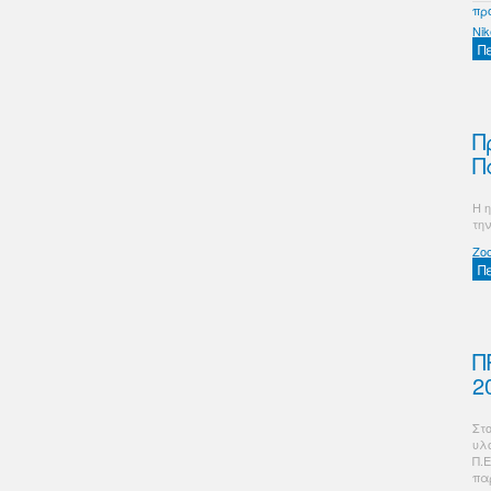
πρ
Nik
Π
Π
Π
H 
τη
Zo
Π
Π
2
Στ
υλ
Π.
πα