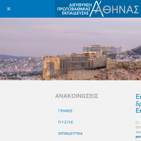
ΑΝΑΚΟΙΝΩΣΕΙΣ
Ε
δ
Ε
ΓΕΝΙΚΕΣ
Π.Υ.Σ.Π.Ε.
Οι
Εκ
σκ
ΕΚΠΑΙΔΕΥΤΙΚΑ
per