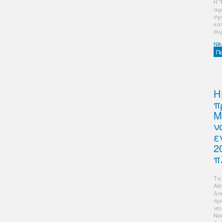
Η 
αφ
σχ
κα
συ
Nik
Π
Η
π
Μ
ν
ε
2
π
Τα
Αθ
Δι
πρ
νο
Νο