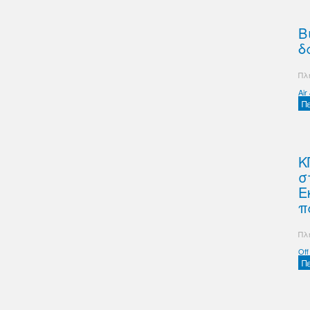
Β
δ
Πλ
Air
Π
Κ
σ
Ε
π
Πλ
Off
Π