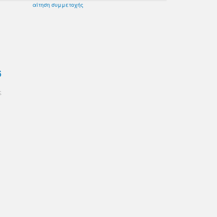
αίτηση συμμετοχής
6
ς